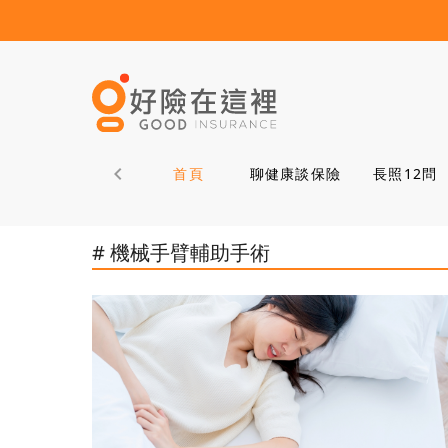
首頁
聊健康談保險
長照12問
# 機械手臂輔助手術