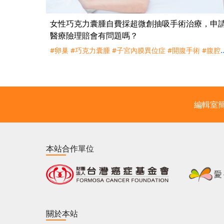
女性巧克力囊腫自費採超微創抽吸手術治療，申
醫療險理賠會有問題嗎？
#卵巢
#巧克力囊腫
#子宮內膜異位症
#開腹手術
#腹腔
手術
#達文西
#機械手臂輔助手術
#經陰道超音波巧克力
囊腫引流
#門診
#住院
#醫院
#診所
#健保
#227
#理賠
評議
編輯室
本站合作單位
關於本站