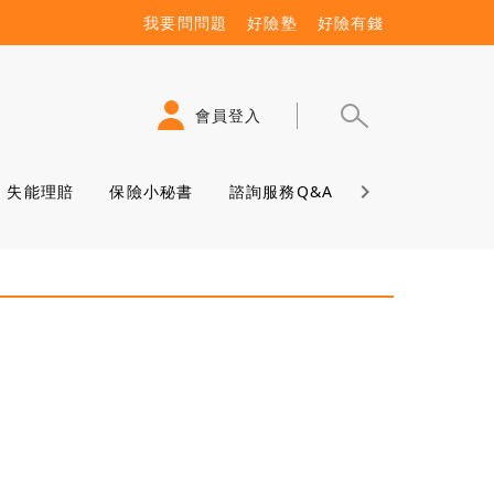
我要問問題
好險塾
好險有錢
會員登入
失能理賠
保險小秘書
諮詢服務Q&A
保險學堂