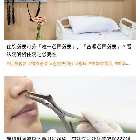
住院必要可分「唯一選擇必要」、「合理選擇必要」？看
法院解析住院之必要性！
#住院必要
#醫療必要
#思覺失調症
#鬱症
#醫學客觀說
#醫學主
觀說
#醫療常規說
#理賠
#訴訟
#南山人壽
無線射頻溫控下鼻甲消融術，有法院判決認屬健保227列