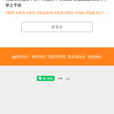
舉之手術
#鼻塞
#鼻炎
#鼻甲
#無線射頻
#低溫
#溫控
#消融
#熱凝
#227
#
下鼻甲成形術
#粘膜下鼻甲切除術
#健保
#理賠
#評議
#訴訟
#宏
泰人壽
看更多
編輯室簡介
關於我們
我要問問題
隱私權政策
服務條款