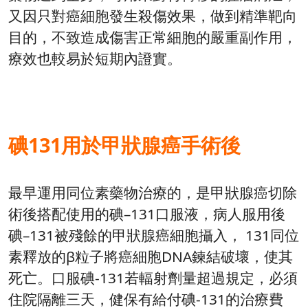
又因只對癌細胞發生殺傷效果，做到精準靶向
目的，不致造成傷害正常細胞的嚴重副作用，
療效也較易於短期內證實。
碘131用於甲狀腺癌手術後
最早運用同位素藥物治療的，是甲狀腺癌切除
術後搭配使用的碘–131口服液，病人服用後
碘–131被殘餘的甲狀腺癌細胞攝入， 131同位
素釋放的β粒子將癌細胞DNA鍊結破壞，使其
死亡。口服碘-131若輻射劑量超過規定，必須
住院隔離三天，健保有給付碘-131的治療費