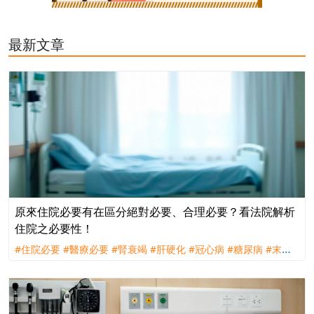
最新文章
原來住院必要有在區分絕對必要、合理必要？看法院解析
住院之必要性！
#住院必要
#醫療必要
#腎衰竭
#肝硬化
#冠心病
#糖尿病
#末期
腎病
#高血壓
#胃食道逆流
#大腸息肉
#臺大醫院
#理賠
#訴訟
#
新光人壽