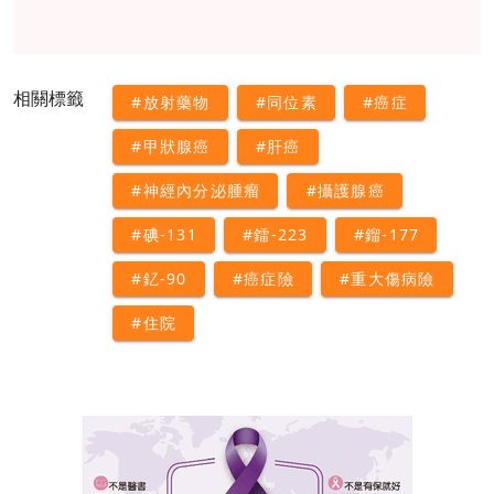
相關標籤
#放射藥物
#同位素
#癌症
#甲狀腺癌
#肝癌
#神經內分泌腫瘤
#攝護腺癌
#碘-131
#鐳-223
#鎦-177
#釔-90
#癌症險
#重大傷病險
#住院