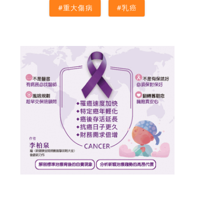
#重大傷病
#乳癌