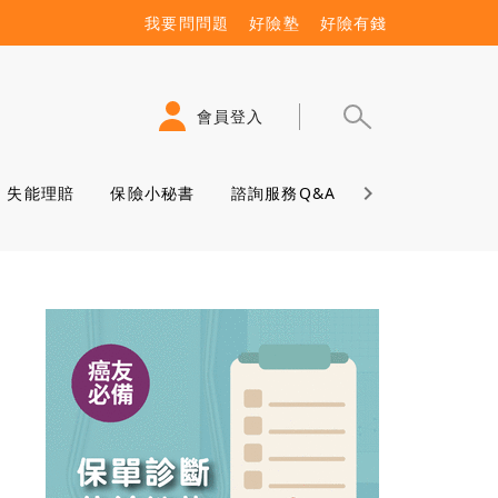
我要問問題
好險塾
好險有錢
會員登入
失能理賠
保險小秘書
諮詢服務Q&A
保險學堂