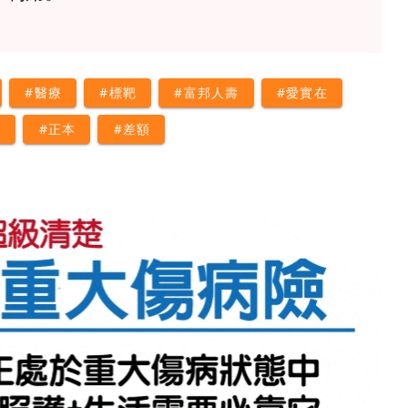
#醫療
#標靶
#富邦人壽
#愛實在
補
#正本
#差額