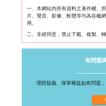
一、本網站內所有資料之著作權、
片、聲音、影像、軟體等均為谷楹
用。
二、非經同意，禁止下載、複製、
有問題
理賠疑義、保單權益如有問題，