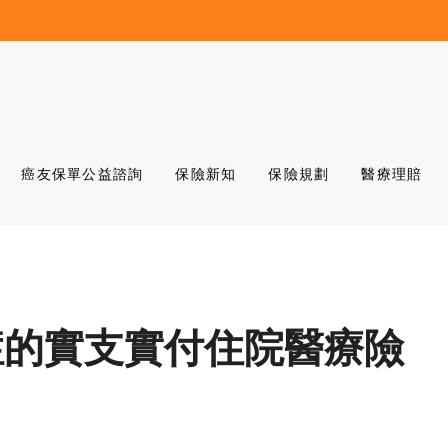
癌友保單公益諮詢
保險新知
保險規劃
醫療理賠
症的實支實付住院醫療險