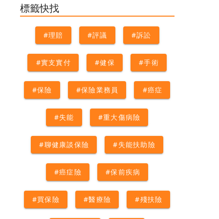
康談保險
#重大傷病險
#防癌
標籤快找
險
#實支實付
#自費
#理賠
#評議
#訴訟
#實支實付
#健保
#手術
#保險
#保險業務員
#癌症
#失能
#重大傷病險
#聊健康談保險
#失能扶助險
#癌症險
#保前疾病
#買保險
#醫療險
#殘扶險