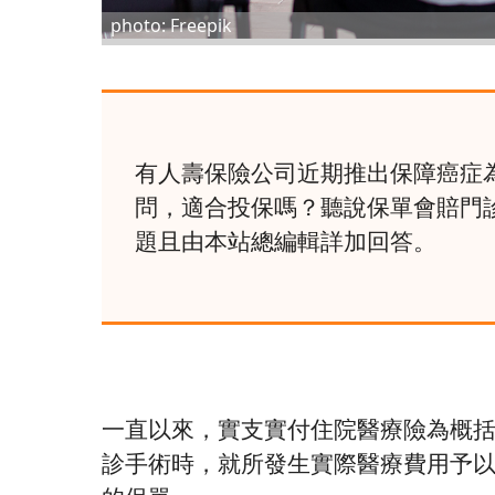
photo: Freepik
有人壽保險公司近期推出保障癌症
問，適合投保嗎？聽說保單會賠門
題且由本站總編輯詳加回答。
一直以來，實支實付住院醫療險為概
診手術時，就所發生實際醫療費用予