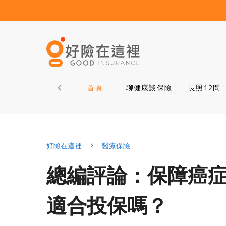
首頁
聊健康談保險
長照12問
好險在這裡
醫療保險
總編評論：保障癌
適合投保嗎？