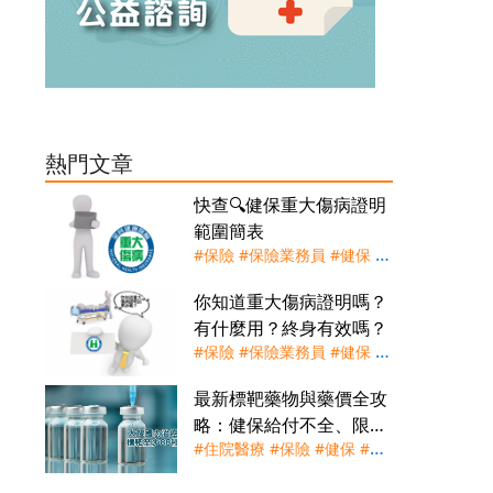
熱門文章
快查🔍健保重大傷病證明
範圍簡表
#保險
#保險業務員
#健保
#
重大傷病證明
#重大傷病險
你知道重大傷病證明嗎？
有什麼用？終身有效嗎？
#保險
#保險業務員
#健保
#
慢性精神病
#洗腎
#癌症
#腦
最新標靶藥物與藥價全攻
中風
#自體免疫疾病
#重大傷
略：健保給付不全、限條
病
#重大傷病卡
#重大傷病險
#住院醫療
#保險
#健保
#標
件，個人自費負擔大增
靶
#標靶藥物
#癌症險
#聊健