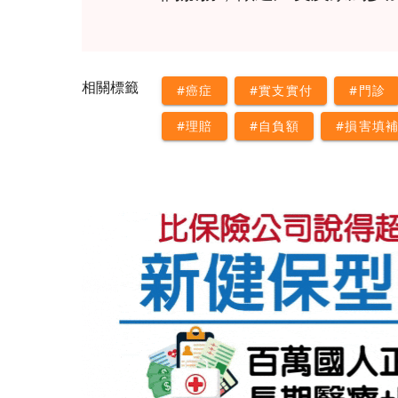
相關標籤
#癌症
#實支實付
#門診
#理賠
#自負額
#損害填