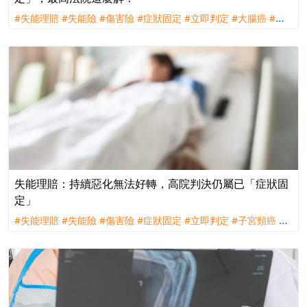
#失能理賠
#失能險
#傷害險
#症狀固定
#立即判定
#大腸癌
#理
賠
#評議
#訴訟
#遠雄人壽
失能理賠：持續惡化無法好轉，高院判決仍屬已「症狀固
定」
#失能理賠
#失能險
#傷害險
#症狀固定
#立即判定
#子宮頸癌
#
理賠
#訴訟
#全球人壽
#台灣人壽