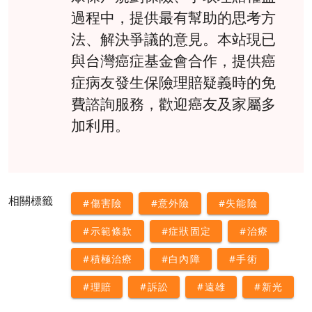
過程中，提供最有幫助的思考方
法、解決爭議的意見。本站現已
與台灣癌症基金會合作，提供癌
症病友發生保險理賠疑義時的免
費諮詢服務，歡迎癌友及家屬多
加利用。
相關標籤
#傷害險
#意外險
#失能險
#示範條款
#症狀固定
#治療
#積極治療
#白內障
#手術
#理賠
#訴訟
#遠雄
#新光