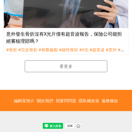
意外發生骨折沒有X光片僅有超音波報告，保險公司能拒
絕審核理賠嗎？
#骨折
#完全骨折
#骨骼龜裂
#線性骨折
#X光
#超音波
#意外
#傷
害醫療日額
#骨折保險金
#骨折未住院
#理賠
#評議
看更多
編輯室簡介
關於我們
我要問問題
隱私權政策
服務條款