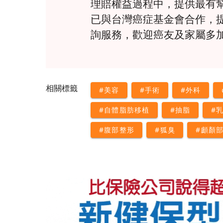
理賠權益過程中，提供最有
已與台灣癌症基金會合作，
詢服務，歡迎癌友及家屬多
相關標籤
#美容
#手術
#外科
#自體脂肪移植
#抽脂
#
#腹部整形
#狐臭
#顱顏