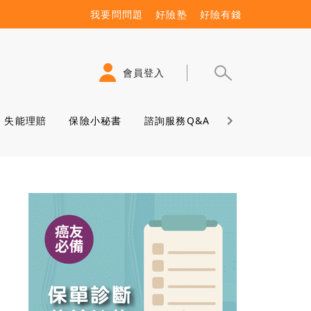
我要問問題
好險塾
好險有錢
會員登入
失能理賠
保險小秘書
諮詢服務Q&A
保險學堂