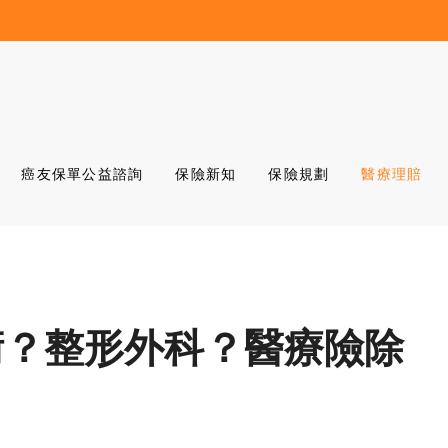
癌友保單公益諮詢
保險新知
保險規劃
醫療理賠
術？整形外科？醫療險除