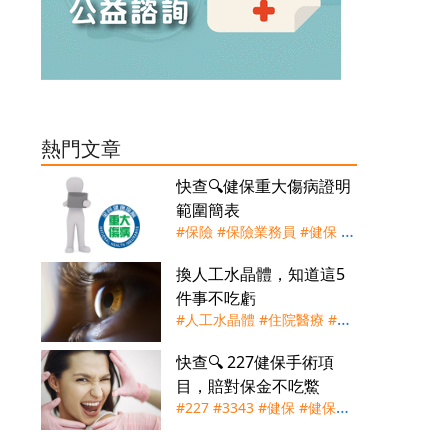
熱門文章
快查🔍健保重大傷病證明
範圍簡表
#保險
#保險業務員
#健保
#
重大傷病證明
#重大傷病險
換人工水晶體，知道這5
件事不吃虧
#人工水晶體
#住院醫療
#健
保
#實支實付
#手術險
#理賠
快查🔍 227健保手術項
#白內障
#自付差額
目，賠對保金不吃鱉
#227
#3343
#健保
#健保快
易通
#手術節
#實支實付
#手