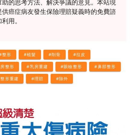
幫助的思考方法、解決爭議的意見。本站現
提供癌症病友發生保險理賠疑義時的免費諮
加利用。
#整形
#植髮
#削骨
#拉皮
乳房整形
#乳房重建
#眼瞼整形
#鼻部整形
部整形重建
#理賠
#除外