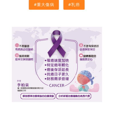
#重大傷病
#乳癌