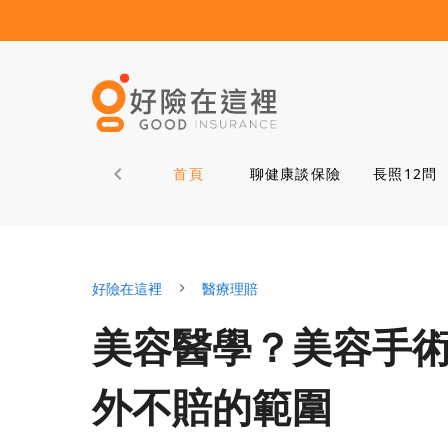
首頁
聊健康談保險
長照12問
好險在這裡
醫療理賠
美容醫學？美容手
外不賠的範圍