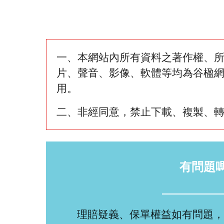
一、本網站內所有資料之著作權、
片、聲音、影像、軟體等均為谷楹
用。
二、非經同意，禁止下載、複製、
有問題
理賠疑義、保單權益如有問題，