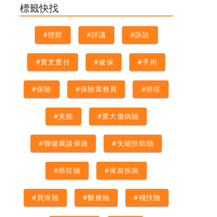
術險
#外科手術
#理賠
標籤快找
#理賠
#評議
#訴訟
#實支實付
#健保
#手術
#保險
#保險業務員
#癌症
#失能
#重大傷病險
#聊健康談保險
#失能扶助險
#癌症險
#保前疾病
#買保險
#醫療險
#殘扶險