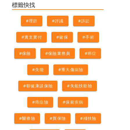
術險
#外科手術
#理賠
標籤快找
#理賠
#評議
#訴訟
#實支實付
#健保
#手術
#保險
#保險業務員
#癌症
#失能
#重大傷病險
#聊健康談保險
#失能扶助險
#癌症險
#保前疾病
#醫療險
#買保險
#殘扶險