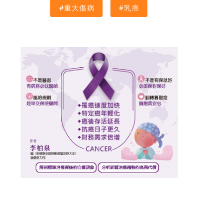
#重大傷病
#乳癌