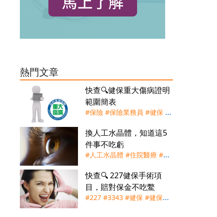
熱門文章
快查🔍健保重大傷病證明
範圍簡表
#保險
#保險業務員
#健保
#
重大傷病證明
#重大傷病險
換人工水晶體，知道這5
件事不吃虧
#人工水晶體
#住院醫療
#健
保
#實支實付
#手術險
#理賠
快查🔍 227健保手術項
#白內障
#自付差額
目，賠對保金不吃鱉
#227
#3343
#健保
#健保快
易通
#手術節
#實支實付
#手