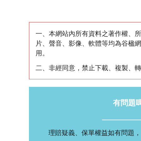
一、本網站內所有資料之著作權、
片、聲音、影像、軟體等均為谷楹
用。
二、非經同意，禁止下載、複製、
有問題
理賠疑義、保單權益如有問題，