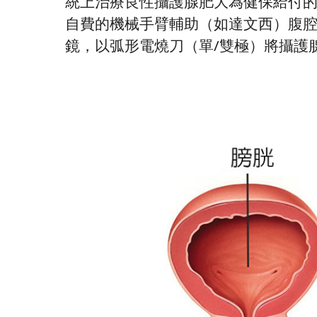
統上治療良性攝護腺肥大為健保給付
自費的機械手臂輔助（如達文西）腹
鏡，以弧形電燒刀（單/雙極）將攝護