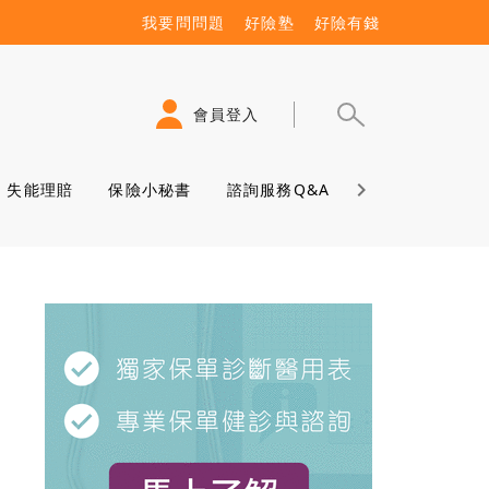
我要問問題
好險塾
好險有錢
會員登入
失能理賠
保險小秘書
諮詢服務Q&A
保險學堂