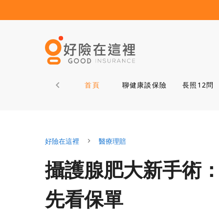
首頁
聊健康談保險
長照12問
好險在這裡
醫療理賠
攝護腺肥大新手術
先看保單