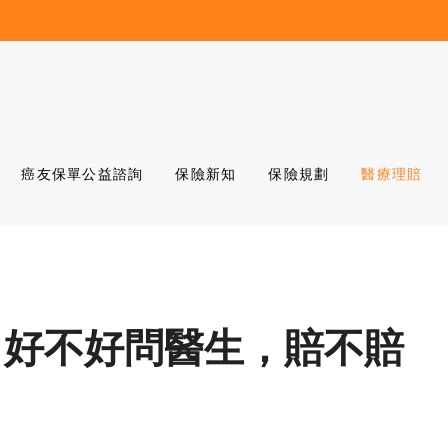
癌友保單公益諮詢
保險新知
保險規劃
醫療理賠
：好不好問醫生，賠不賠