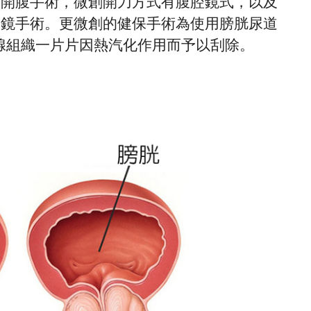
的開腹手術，微創開刀方式有腹腔鏡式，以及
腔鏡手術。更微創的健保手術為使用膀胱尿道
腺組織一片片因熱汽化作用而予以刮除。