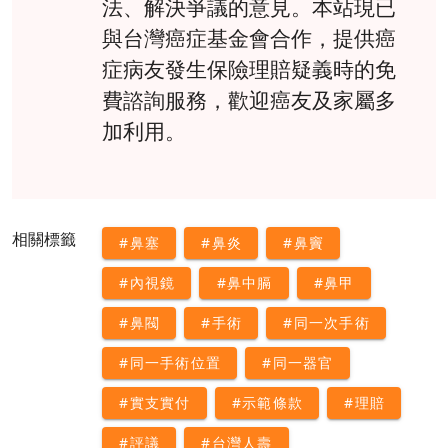
法、解決爭議的意見。本站現已
與台灣癌症基金會合作，提供癌
症病友發生保險理賠疑義時的免
費諮詢服務，歡迎癌友及家屬多
加利用。
相關標籤
#鼻塞
#鼻炎
#鼻竇
#內視鏡
#鼻中膈
#鼻甲
#鼻閥
#手術
#同一次手術
#同一手術位置
#同一器官
#實支實付
#示範條款
#理賠
#評議
#台灣人壽