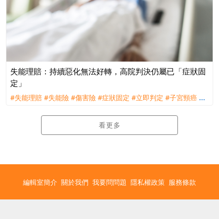
失能理賠：持續惡化無法好轉，高院判決仍屬已「症狀固
定」
#失能理賠
#失能險
#傷害險
#症狀固定
#立即判定
#子宮頸癌
#
理賠
#訴訟
#全球人壽
#台灣人壽
看更多
編輯室簡介
關於我們
我要問問題
隱私權政策
服務條款