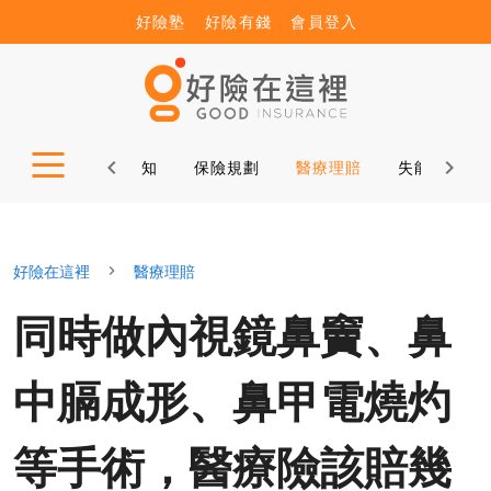
好險塾
好險有錢
會員登入
公益諮詢
保險新知
保險規劃
醫療理賠
失能理賠
好險在這裡
醫療理賠
同時做內視鏡鼻竇、鼻
中膈成形、鼻甲電燒灼
等手術，醫療險該賠幾