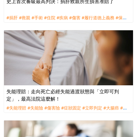
史上首次審級最高判決：捐肝救親所生損害准賠了
#捐肝
#救親
#手術
#住院
#疾病
#傷害
#履行道德上義務
#保險
法
#30條
#肝硬化
#黃疸
#肝衰竭
#理賠
#評議
#訴訟
#國泰人壽
#國泰產險
失能理賠：走向死亡必經失能過渡狀態與「立即可判
定」，最高法院這麼解！
#失能理賠
#失能險
#傷害險
#症狀固定
#立即判定
#大腸癌
#理
賠
#評議
#訴訟
#遠雄人壽