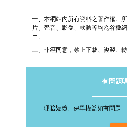
一、本網站內所有資料之著作權、
片、聲音、影像、軟體等均為谷楹
用。
二、非經同意，禁止下載、複製、
有問題
理賠疑義、保單權益如有問題，