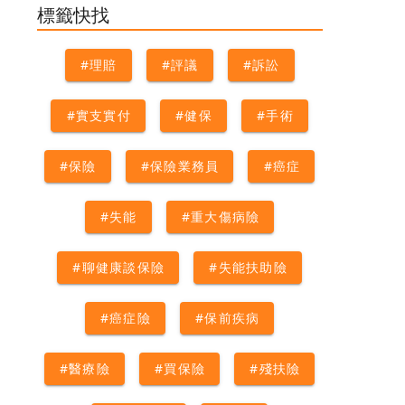
術險
#外科手術
#理賠
標籤快找
#理賠
#評議
#訴訟
#實支實付
#健保
#手術
#保險
#保險業務員
#癌症
#失能
#重大傷病險
#聊健康談保險
#失能扶助險
#癌症險
#保前疾病
#醫療險
#買保險
#殘扶險