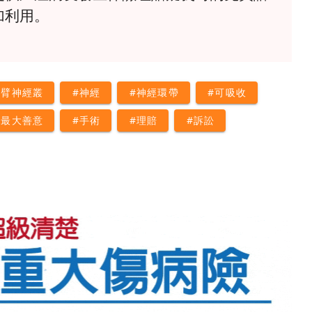
加利用。
#臂神經叢
#神經
#神經環帶
#可吸收
#最大善意
#手術
#理賠
#訴訟