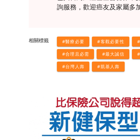
詢服務，歡迎癌友及家屬多
相關標籤
#醫療必要
#客觀必要性
#合理且必需
#最大誠信
#台灣人壽
#凱基人壽