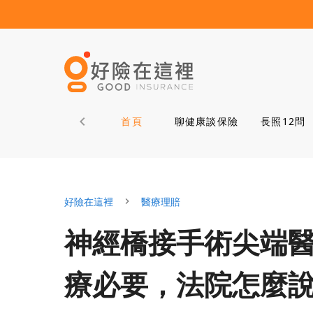
首頁
聊健康談保險
長照12問
好險在這裡
醫療理賠
神經橋接手術尖端
療必要，法院怎麼