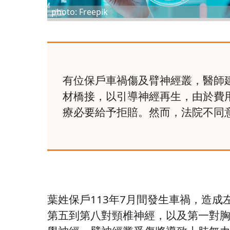
photo: Freepik
有位保戶車禍傷及臂神經叢，醫師
材橋接，以引導神經再生，由於費
療必要給予拒賠。然而，法院不同
葉姓保戶113年7月間發生車禍，造成
第五到第八對頸椎神經，以及第一對