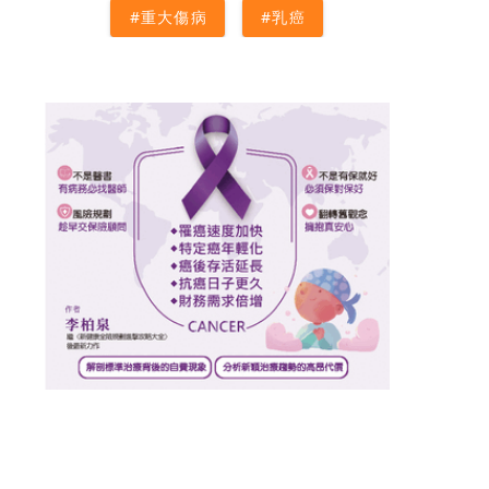
#重大傷病
#乳癌