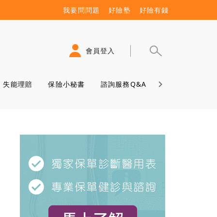
我要問問題
好險塾
好險有錢
會員登入
失能理賠
保險小秘書
諮詢服務Q&A
保險學堂