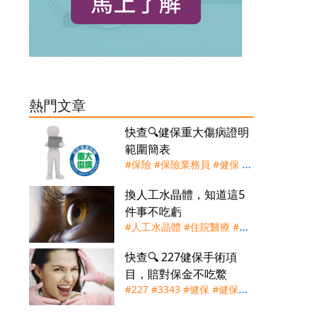
熱門文章
快查🔍健保重大傷病證明
範圍簡表
#保險
#保險業務員
#健保
#
重大傷病證明
#重大傷病險
換人工水晶體，知道這5
件事不吃虧
#人工水晶體
#住院醫療
#健
保
#實支實付
#手術險
#理賠
快查🔍 227健保手術項
#白內障
#自付差額
目，賠對保金不吃鱉
#227
#3343
#健保
#健保快
易通
#手術節
#實支實付
#手