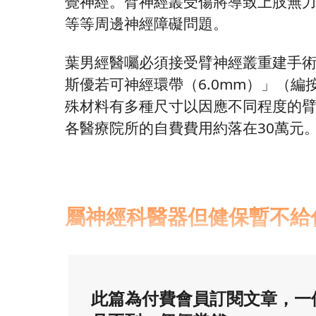
覺神經。臂神經叢受傷將導致上肢無
等等周邊神經障礙問題。
葉男經醫囑必須接受臂神經叢重建手
斯優若可神經環帶（6.0mm）」（
殊材料有多種尺寸以因應不同程度的臂
各醫療院所的自費費用約落在30萬元
屬神經科醫器但健保暫不給
此篇為付費會員訂閱文章，一