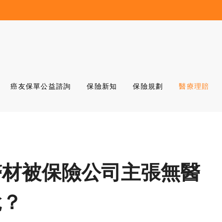
癌友保單公益諮詢
保險新知
保險規劃
醫療理賠
醫材被保險公司主張無醫
說？