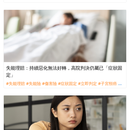
賠
#評議
#訴訟
#遠雄人壽
失能理賠：持續惡化無法好轉，高院判決仍屬已「症狀固
定」
#失能理賠
#失能險
#傷害險
#症狀固定
#立即判定
#子宮頸癌
#
理賠
#訴訟
#全球人壽
#台灣人壽