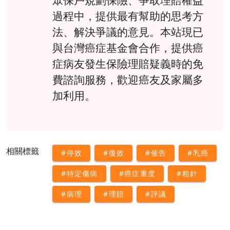
過程中，提供最有幫助的思考方
法、解決爭議的意見。本站現已
與台灣癌症基金會合作，提供癌
症病友發生保險理賠疑義時的免
費諮詢服務，歡迎癌友及家屬多
加利用。
相關標籤
#停效
#復效
#催告
#乳癌
#特定傷病
#癌症重度
#粗針
#病理
#理賠
#評議