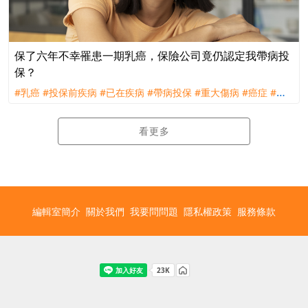
保了六年不幸罹患一期乳癌，保險公司竟仍認定我帶病投
保？
#乳癌
#投保前疾病
#已在疾病
#帶病投保
#重大傷病
#癌症
#理
賠
#評議
看更多
編輯室簡介
關於我們
我要問問題
隱私權政策
服務條款