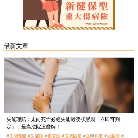
最新文章
失能理賠：走向死亡必經失能過渡狀態與「立即可判
定」，最高法院這麼解！
#失能理賠
#失能險
#傷害險
#症狀固定
#立即判定
#大腸癌
#理