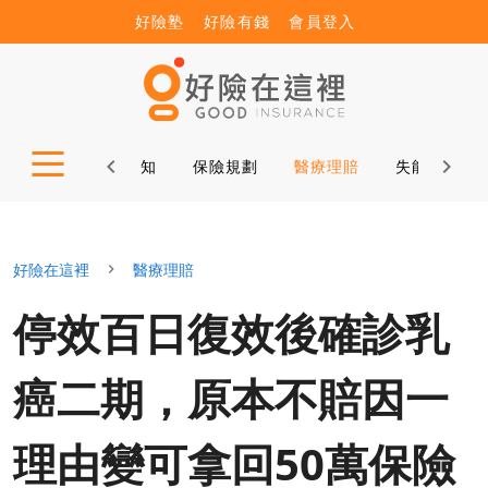
好險塾
好險有錢
會員登入
公益諮詢
保險新知
保險規劃
醫療理賠
失能理賠
好險在這裡
醫療理賠
停效百日復效後確診乳
癌二期，原本不賠因一
理由變可拿回50萬保險