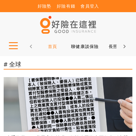
好險塾
好險有錢
會員登入
首頁
聊健康談保險
長照12問
# 全球