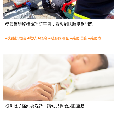
從員警雙腳撞爛理賠事例，看失能扶助規劃問題
#失能扶助險
#截肢
#殘廢
#殘廢保險金
#殘廢理賠
#殘廢表
從叫肚子痛到要洗腎，談幼兒保險規劃重點