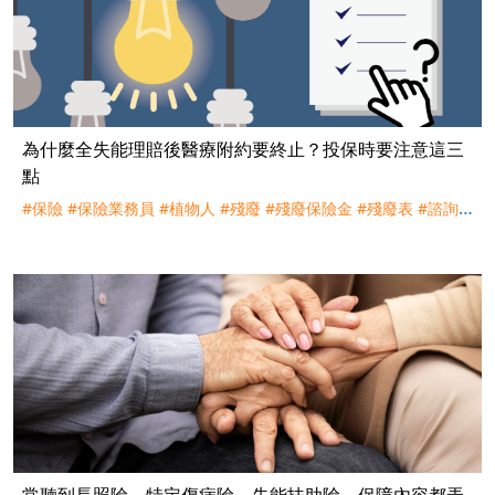
為什麼全失能理賠後醫療附約要終止？投保時要注意這三
點
#保險
#保險業務員
#植物人
#殘廢
#殘廢保險金
#殘廢表
#諮詢
服務
#醫療保險金
常聽到長照險、特定傷病險、失能扶助險，保障內容都弄