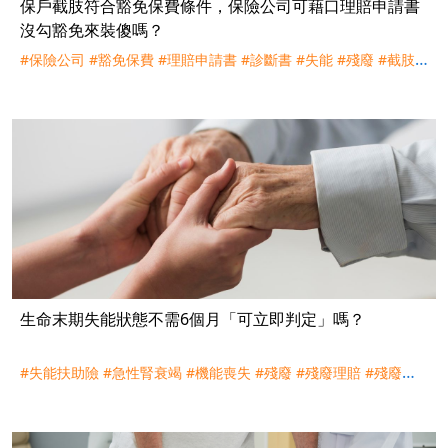
保戶截肢符合豁免保費條件，保險公司可藉口理賠申請書
沒勾豁免來裝傻嗎？
#保險公司
#豁免保費
#理賠申請書
#診斷書
#失能
#殘廢
#截肢
#
理賠
#評議
生命末期失能狀態不需6個月「可立即判定」嗎？
#失能扶助險
#急性腎衰竭
#機能喪失
#殘廢
#殘廢理賠
#殘廢表
#神經障害