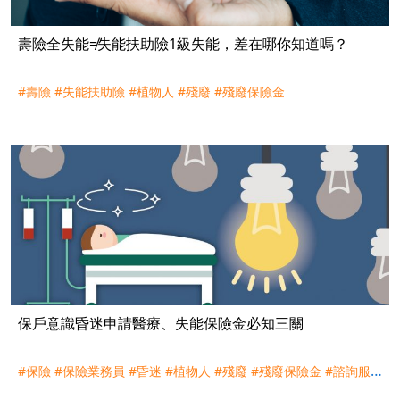
壽險全失能≠失能扶助險1級失能，差在哪你知道嗎？
#壽險
#失能扶助險
#植物人
#殘廢
#殘廢保險金
保戶意識昏迷申請醫療、失能保險金必知三關
#保險
#保險業務員
#昏迷
#植物人
#殘廢
#殘廢保險金
#諮詢服
務