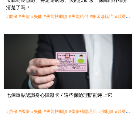
清楚了嗎？
#健保
#失智
#失能
#失能扶助險
#失能給付
#帕金森氏症
#殘廢
#
殘廢表
#殘扶險
#特定傷病險
#醫療險
#長照險
#阿茲海默
七個重點認識身心障礙卡 / 這些保險理賠能用上它
#勞保
#國保
#失能
#失能扶助險
#學保殘廢理賠
#強制險
#殘廢
#
殘扶險
#身心障礙