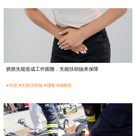
膀胱失能造成工作困難，失能扶助險來保障
#失能
#失能扶助險
#殘廢
#殘廢表