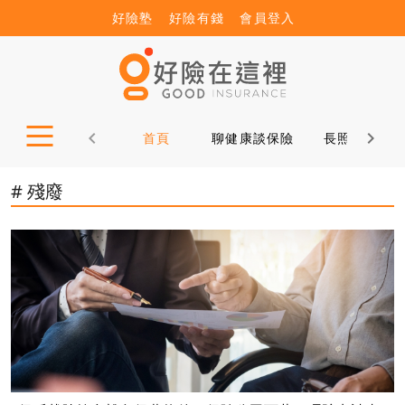
好險塾
好險有錢
會員登入
首頁
聊健康談保險
長照12問
# 殘廢