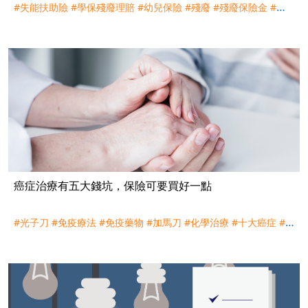
#失能扶助險
#學保殘廢理賠
#幼兒保險
#殘廢
#殘廢保險金
#洗
腎
#腎臟病
#身心障礙
癌症治療有五大錢坑，保險可要買好一點
#光子刀
#免疫療法
#免疫藥物
#加馬刀
#化學治療
#十大癌症
#
失能
#失能扶助險
#放射治療
#標靶藥物
#殘廢
#氬氦刀
#海扶刀
#癌症
#癌症險
#螺旋刀
#質子刀
#達文西
#達文西手臂
#銳速刀
#
電腦刀