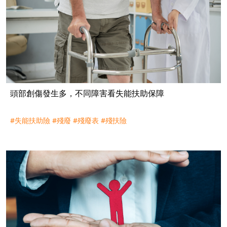
頭部創傷發生多，不同障害看失能扶助保障
#失能扶助險
#殘廢
#殘廢表
#殘扶險