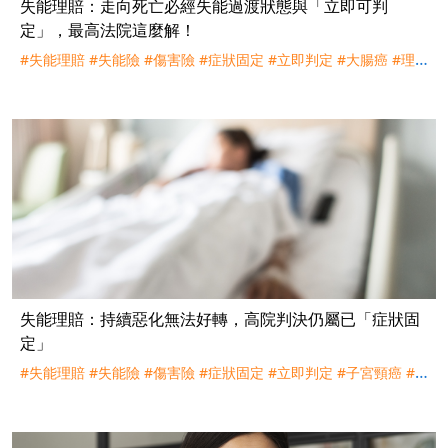
失能理賠：走向死亡必經失能過渡狀態與「立即可判
定」，最高法院這麼解！
#失能理賠
#失能險
#傷害險
#症狀固定
#立即判定
#大腸癌
#理
賠
#評議
#訴訟
#遠雄人壽
失能理賠：持續惡化無法好轉，高院判決仍屬已「症狀固
定」
#失能理賠
#失能險
#傷害險
#症狀固定
#立即判定
#子宮頸癌
#
理賠
#訴訟
#全球人壽
#台灣人壽