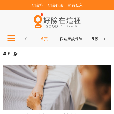
好險塾
好險有錢
會員登入
首頁
聊健康談保險
長照12問
# 理賠