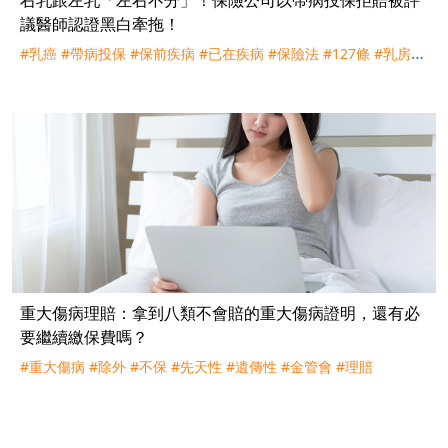
議醫師認證黑白牽拖！
#乳癌
#帶病投保
#保前疾病
#已在疾病
#保險法
#127條
#乳房纖
維囊腫
#纖維腺瘤
#鈣化
#腫塊
#理賠
#評議
重大傷病理賠：拿到八類不會賠的重大傷病證明，還有必
要繼續繳保費嗎？
#重大傷病
#除外
#不保
#先天性
#遺傳性
#金管會
#理賠