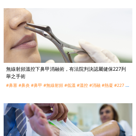
無線射頻溫控下鼻甲消融術，有法院判決認屬健保227列
舉之手術
#鼻塞
#鼻炎
#鼻甲
#無線射頻
#低溫
#溫控
#消融
#熱凝
#227
#
下鼻甲成形術
#粘膜下鼻甲切除術
#健保
#理賠
#評議
#訴訟
#宏
泰人壽