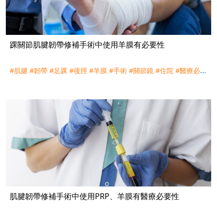
踝關節肌腱韌帶修補手術中使用羊膜有必要性
#肌腱
#韌帶
#足踝
#後脛
#羊膜
#手術
#關節鏡
#住院
#醫療必要
#醫療常規
#實支實付
#醫療險
#理賠
#訴訟
#遠雄人壽
肌腱韌帶修補手術中使用PRP、羊膜有醫療必要性