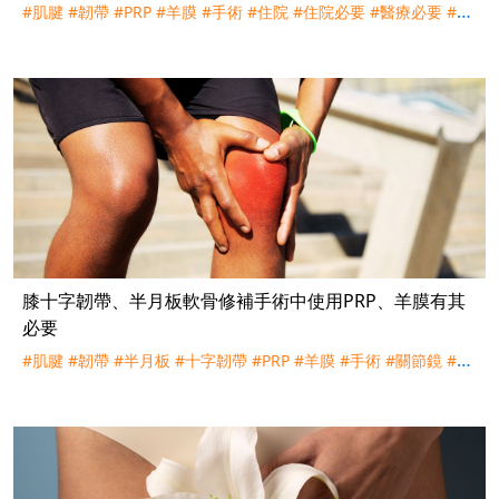
#肌腱
#韌帶
#PRP
#羊膜
#手術
#住院
#住院必要
#醫療必要
#醫
療常規
#實支實付
#醫療險
#健保
#理賠
#訴訟
#宏泰人壽
膝十字韌帶、半月板軟骨修補手術中使用PRP、羊膜有其
必要
#肌腱
#韌帶
#半月板
#十字韌帶
#PRP
#羊膜
#手術
#關節鏡
#住
院
#住院必要
#醫療必要
#醫療常規
#實支實付
#醫療險
#健保
#
理賠
#訴訟
#凱基人壽