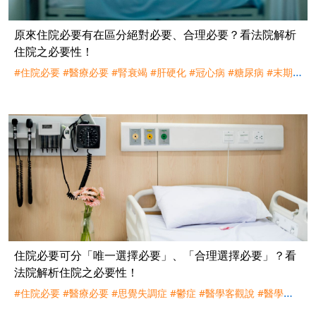
原來住院必要有在區分絕對必要、合理必要？看法院解析
住院之必要性！
#住院必要
#醫療必要
#腎衰竭
#肝硬化
#冠心病
#糖尿病
#末期
腎病
#高血壓
#胃食道逆流
#大腸息肉
#臺大醫院
#理賠
#訴訟
#
新光人壽
住院必要可分「唯一選擇必要」、「合理選擇必要」？看
法院解析住院之必要性！
#住院必要
#醫療必要
#思覺失調症
#鬱症
#醫學客觀說
#醫學主
觀說
#醫療常規說
#理賠
#訴訟
#南山人壽