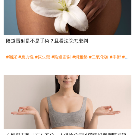
陰道雷射是不是手術？且看法院怎麼判
#漏尿
#應力性
#尿失禁
#陰道雷射
#鉺雅鉻
#二氧化碳
#手術
#外
科手術
#實支實付
#手術險
#理賠
#評議
#訴訟
#台灣人壽
#宏利
人壽
右乳跟左乳「左右不分」！保險公司以帶病投保拒賠被評