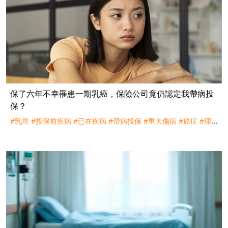
保了六年不幸罹患一期乳癌，保險公司竟仍認定我帶病投
保？
#乳癌
#投保前疾病
#已在疾病
#帶病投保
#重大傷病
#癌症
#理
賠
#評議