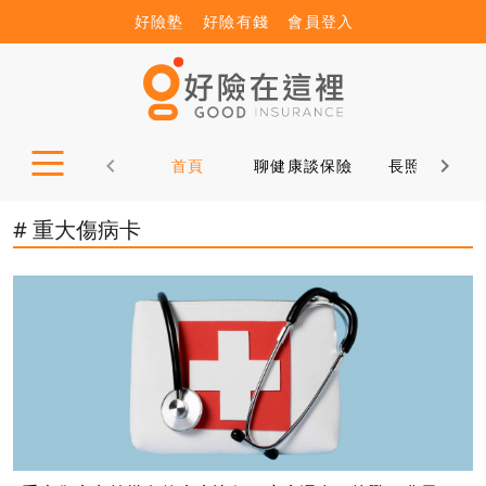
好險塾
好險有錢
會員登入
首頁
聊健康談保險
長照12問
# 重大傷病卡