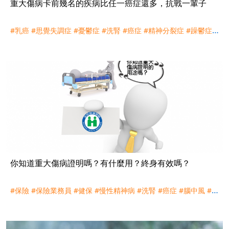
重大傷病卡前幾名的疾病比任一癌症還多，抗戰一輩子
#乳癌
#思覺失調症
#憂鬱症
#洗腎
#癌症
#精神分裂症
#躁鬱症
#
重大傷病卡
#類風濕性關節炎
你知道重大傷病證明嗎？有什麼用？終身有效嗎？
#保險
#保險業務員
#健保
#慢性精神病
#洗腎
#癌症
#腦中風
#自
體免疫疾病
#重大傷病
#重大傷病卡
#重大傷病險