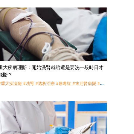
外科手術
#身故保險金
#實支實付
#理賠
重大疾病理賠：開始洗腎就賠還是要洗一段時日才
能賠？
#重大疾病險
#洗腎
#透析治療
#尿毒症
#末期腎病變
#慢
性腎衰竭
#慢性腎臟病
#理賠
#訴訟
#法國巴黎