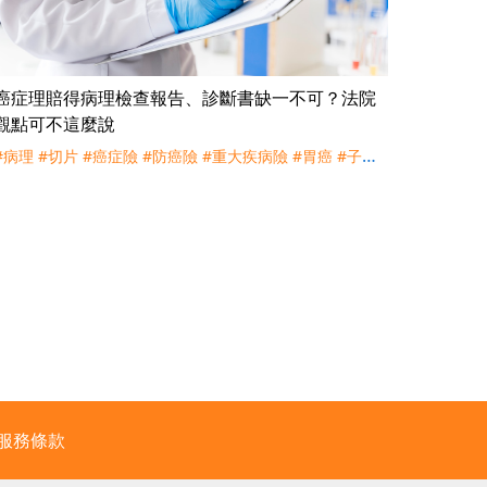
癌症理賠得病理檢查報告、診斷書缺一不可？法院
觀點可不這麼說
#病理
#切片
#癌症險
#防癌險
#重大疾病險
#胃癌
#子宮
頸原位癌
#CIN3
#理賠
#訴訟
#中國人壽
#三商美邦
服務條款