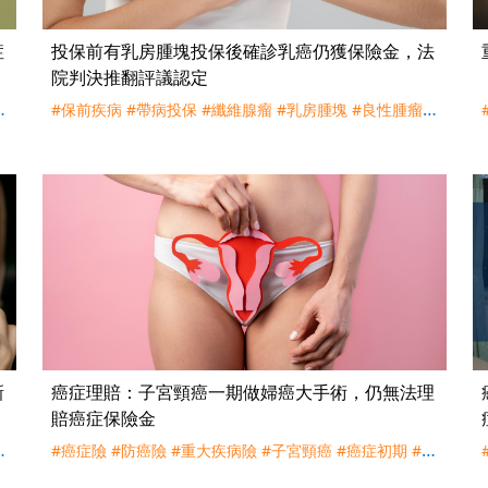
症
投保前有乳房腫塊投保後確診乳癌仍獲保險金，法
院判決推翻評議認定
期
#保前疾病
#帶病投保
#纖維腺瘤
#乳房腫塊
#良性腫瘤
#
乳癌
#重大疾病險
#理賠
#評議
#訴訟
#南山人壽
新
癌症理賠：子宮頸癌一期做婦癌大手術，仍無法理
賠癌症保險金
初
#癌症險
#防癌險
#重大疾病險
#子宮頸癌
#癌症初期
#癌
症輕度
#癌症重度
#婦癌手術
#理賠
#評議
#豁免