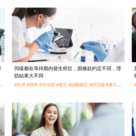
證
同樣都在等待期內發生癌症，因條款約定不同，理
賠結果大不同
斯
#乳癌
#肺癌
#等待期
#發生
#診斷確定
#癌症險
#重大疾
病險
#理賠
#評議