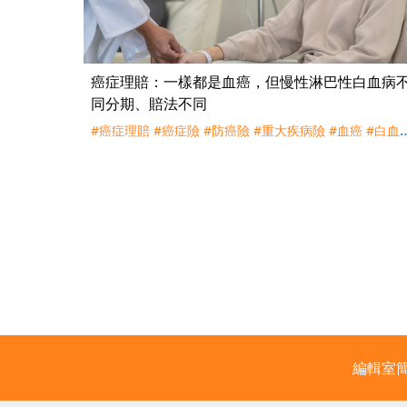
癌症理賠：一樣都是血癌，但慢性淋巴性白血病
同分期、賠法不同
#癌症理賠
#癌症險
#防癌險
#重大疾病險
#血癌
#白血
#理賠
#評議
#除外
#癌症初期
#癌症輕度
#癌症重度
編輯室