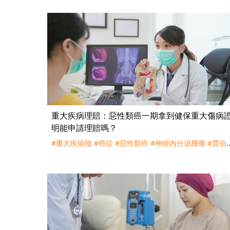
#特定傷病險
#重大傷病險
#癌症
#理賠
#評議
重大疾病理賠：惡性類癌一期拿到健保重大傷病
明能申請理賠嗎？
#重大疾病險
#癌症
#惡性類癌
#神經內分泌腫瘤
#賈伯
#重大傷病
#ICD-10
#癌症初期
#癌症輕度
#癌症重度
#
理賠
#評議