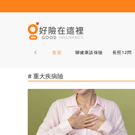
首頁
聊健康談保險
長照12問
# 重大疾病險