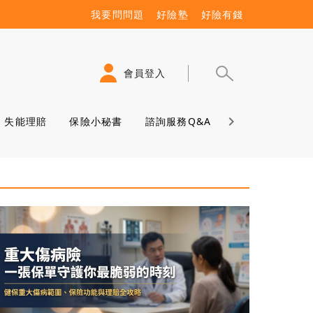
我要問問題
好險塾
好險有錢
會員登入
失能理賠
保險小秘書
諮詢服務Q&A
保險學堂