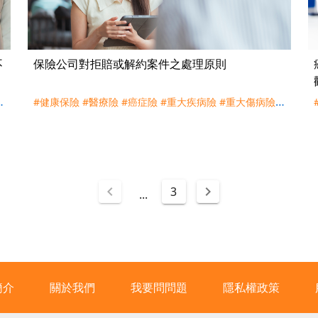
不
保險公司對拒賠或解約案件之處理原則
病
#健康保險
#醫療險
#癌症險
#重大疾病險
#重大傷病險
#
失能險
#特定傷病險
#長照險
#理賠
#拒賠
#解約
#金管
會
3
...
簡介
關於我們
我要問問題
隱私權政策