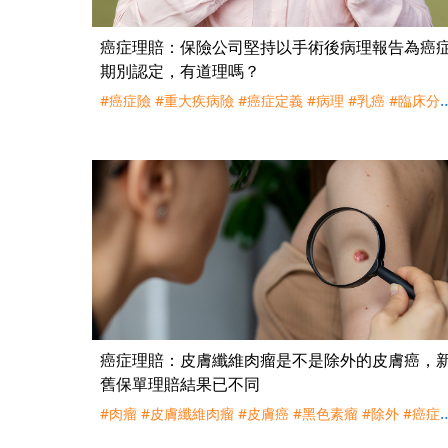
癌症理賠：保險公司堅持以手術後病理報告為癌
期別認定，有道理嗎？
#癌症險
#重大疾病險
#癌症定義
#病理
#乳癌
#臨床分
#病理分期
#粗針
#切片
#手術
#化療
#理賠
#評議
癌症理賠：皮膚纖維肉瘤是不是除外的皮膚癌，
舊保單理賠結果已不同
#肉瘤
#皮膚纖維肉瘤
#皮膚癌
#黑色素瘤
#除外
#癌症
期
#癌症輕度
#癌症重度
#癌症險
#防癌險
#重大疾病險