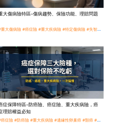
重大傷病險特區–傷病趨勢、保險功能、理賠問題
#重大傷病險
#癌症險
#重大疾病險
#特定傷病險
#失智險
#精選傷病
#健保
#重大傷病
#理賠
#癌症
#腦中風
#洗腎
#自體免疫疾病
#慢性精神病
#罕見疾病
癌症保障特區–防癌險、癌症險、重大疾病險，癌
症理賠權益必知
#癌症險
#防癌險
#重大疾病險
#邊緣性卵巢癌
#類癌
#子
宮頸原位癌
#併發症
#化療
#標靶
#放療
#門診
#手術
#