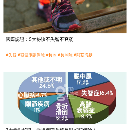
國際認證：5大祕訣不失智不衰弱
#失智
#聊健康談保險
#長照
#長照險
#阿茲海默
3大看點解惑：老後保障首選長期照顧保險！