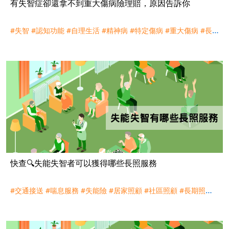
有失智症卻還拿不到重大傷病險理賠，原因告訴你
#失智
#認知功能
#自理生活
#精神病
#特定傷病
#重大傷病
#長
照
#理賠
快查🔍失能失智者可以獲得哪些長照服務
#交通接送
#喘息服務
#失能險
#居家照顧
#社區照顧
#長期照顧
#長照
#長照險