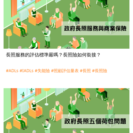
長照服務的評估標準嚴嗎？長照險如何銜接？
#ADLs
#IADLs
#失能險
#照顧評估量表
#長照
#長照險