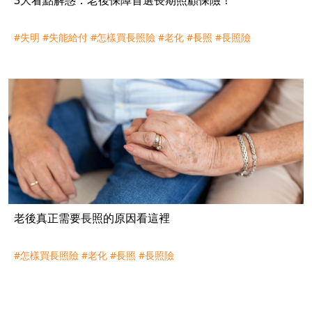
#失明
#失能給付
#怎樣買長照險
#老化
#長照
#長照險
老後真正需要長照的原因看這裡
#怎樣買長照險
#老化
#長照
#長照險