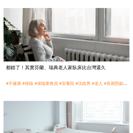
都錯了！其實芬蘭、瑞典老人家臥床比台灣還久
#不健康
#保險
#保險業務員
#安養院
#沈政男
#老人
#長期照顧
#
長照