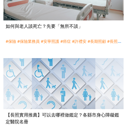
如何與老人談死亡？先要「無所不談」
#保險
#保險業務員
#安寧照護
#癌症
#許禮安
#長期照顧
#長照
#
預立醫療抉擇意願書
【長照實用推薦】可以去哪裡做鑑定？各縣市身心障礙鑑
定醫院名冊