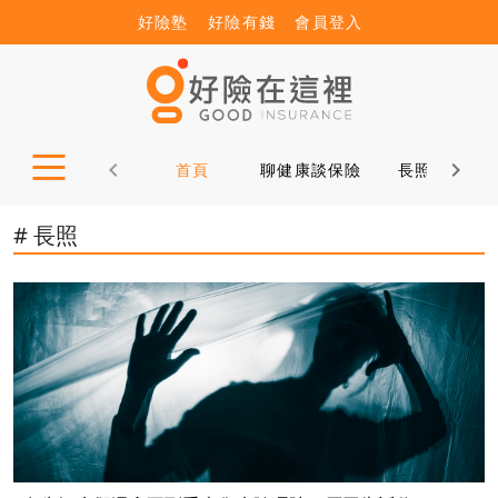
好險塾
好險有錢
會員登入
首頁
聊健康談保險
長照12問
# 長照