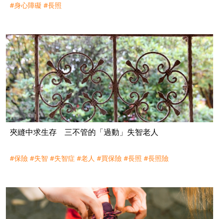
#身心障礙
#長照
夾縫中求生存 三不管的「過動」失智老人
#保險
#失智
#失智症
#老人
#買保險
#長照
#長照險