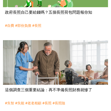
政府長照自己要給錢嗎？五個長照荷包問題報你知
#自費
#部份負擔
#長照
這個調查三個重要結論：再不準備長照財務就慘了
#失智
#失能
#老老相顧
#長照
#長照險